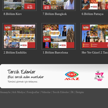
8.Bölüm Kiev
7.Bölüm Bangkok
6.Bölüm Pattaya
2.Bölüm Endülüs
1.Bölüm Barcelona
Her Yer Güzel 2.Tan
Anasayfa
|
Arh Medya
|
Fotoğraflar
|
Videolar
|
Tercih Edenler
|
İK
|
İletişim
arım