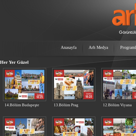
Anasayfa
Arh Medya
Programl
Her Yer Güzel
14.Bölüm Budapeşte
13.Bölüm Prag
12.Bölüm Viyana